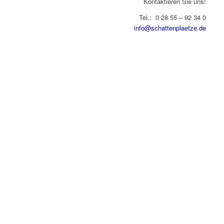
Kontaktieren Sie uns!
Tel.: 0 28 55 – 92 34 0
info@schattenplaetze
.de